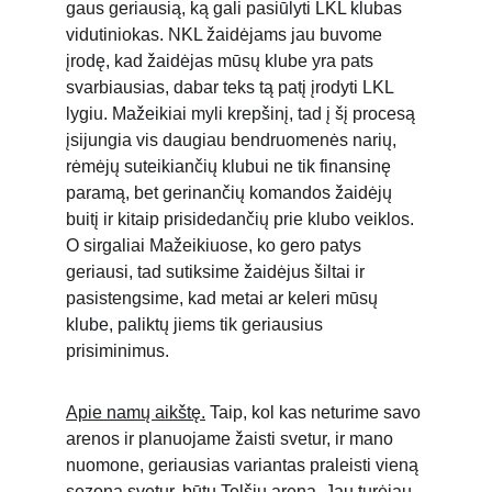
gaus geriausią, ką gali pasiūlyti LKL klubas 
vidutiniokas. NKL žaidėjams jau buvome 
įrodę, kad žaidėjas mūsų klube yra pats 
svarbiausias, dabar teks tą patį įrodyti LKL 
lygiu. Mažeikiai myli krepšinį, tad į šį procesą 
įsijungia vis daugiau bendruomenės narių, 
rėmėjų suteikiančių klubui ne tik finansinę 
paramą, bet gerinančių komandos žaidėjų 
buitį ir kitaip prisidedančių prie klubo veiklos. 
O sirgaliai Mažeikiuose, ko gero patys 
geriausi, tad sutiksime žaidėjus šiltai ir 
pasistengsime, kad metai ar keleri mūsų 
klube, paliktų jiems tik geriausius 
prisiminimus.
Apie namų aikštę.
 Taip, kol kas neturime savo 
arenos ir planuojame žaisti svetur, ir mano 
nuomone, geriausias variantas praleisti vieną 
sezoną svetur, būtų Telšių arena. Jau turėjau 