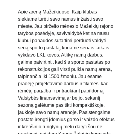
Apie areną Mažeikiuose.
 Kaip klubas 
siekiame turėti savo namus ir žais
ti savo 
mieste. 
Jau birželio mėnesio Mažeikių rajono 
tarybos posėdyje, savivaldybė ketina mūsų 
klubui panaudos sutartimi perduoti valdyti 
seną sporto pastatą, kuriame senais laikais 
vykdavo LKL kovos. Atlikę namų darbus, 
galime patvirtinti, kad šis sporto pastatas po 
rekonstrukcijos gali virsti puikia namų arena, 
talpinančia iki 1500 žmonių. Jau esame 
pradėję projektavimo darbus ir tikimės, kad 
rėmėjų pagalba ir pritraukiant papildomą 
Valstybės finansavimą ar be jo, sekantį 
sezoną galėtume pasitikti kompaktiškoje, 
jaukioje savo namų arenoje. Pasistengsime 
pastate įrengti įdomius garso ir vaizdo efektus 
ir krepšinio rungtynių metu daryti šou ne 
prastesnį, nei daro Kauno Žalgirio komanda. 