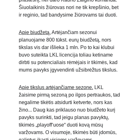
Šiuolaikinis žiūrovas nori ne tik krepšinio, bet 
ir reginio, tad bandysime žiūrovams tai duoti.
Apie biudžetą.
 Artėjančiam sezonui 
planuojame 800 tūkst. eurų biudžetą, nors 
tikslas vis dar išlieka 1 mln. Po to kai klubui 
buvo suteikta LKL licencija toliau ketiname 
dirbti su potencialiais rėmėjais ir tikimės, kad 
mums pavyks įgyvendinti užsibrėžtus tikslus.
Apie tikslus artėjančiame sezone.
 LKL 
žaisime pirmą sezoną po ilgos pertraukos, tad 
negalime tikėtis atsidurti ketverte,
nors kas 
žino... Daug kas priklauso nuo biudžeto kurį 
pavyks surinkti, tad jeigu planas pavyktų, 
tikimės „playoff‘uose“ duoti kovą mūsų 
varžovams. O visumoje, tikimės būti įdomūs, 
galintys įkąsti visiems varžovams.