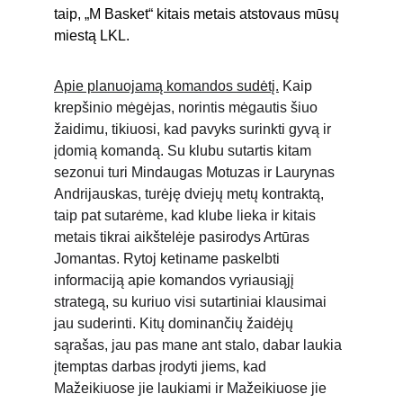
taip, „M Basket“ kitais metais atstovaus mūsų 
miestą LKL.
Apie planuojamą komandos sudėtį.
 Kaip 
krepšinio mėgėjas, norintis mėgautis šiuo 
žaidimu, tikiuosi, kad pavyks surinkti gyvą ir 
įdomią komandą. Su klubu sutartis kitam 
sezonui turi Mindaugas Motuzas ir Laurynas 
Andrijauskas, turėję dviejų metų kontraktą, 
taip pat sutarėme, kad klube lieka ir kitais 
metais tikrai aikštelėje pasirodys Artūras 
Jomantas. Rytoj ketiname paskelbti 
informaciją apie komandos vyriausiąjį 
strategą, su kuriuo visi sutartiniai klausimai 
jau suderinti. Kitų dominančių žaidėjų 
sąrašas, jau pas mane ant stalo, dabar laukia 
įtemptas darbas įrodyti jiems, kad 
Mažeikiuose jie laukiami ir Mažeikiuose jie 