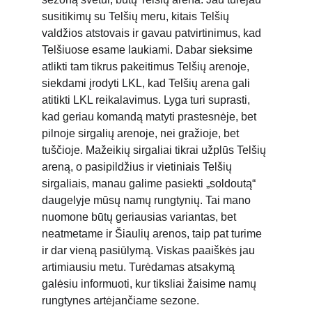
susitikimų su Telšių meru, kitais Telšių 
valdžios atstovais ir gavau patvirtinimus, kad 
Telšiuose esame laukiami. Dabar sieksime 
atlikti tam tikrus pakeitimus Telšių arenoje, 
siekdami įrodyti LKL, kad Telšių arena gali 
atitikti LKL reikalavimus. Lyga turi suprasti, 
kad geriau komandą matyti prastesnėje, bet 
pilnoje sirgalių arenoje, nei gražioje, bet 
tuščioje. Mažeikių sirgaliai tikrai užplūs Telšių 
areną, o pasipildžius ir vietiniais Telšių 
sirgaliais, manau galime pasiekti „soldoutą“ 
daugelyje mūsų namų rungtynių. Tai mano 
nuomone būtų geriausias variantas, bet 
neatmetame ir Šiaulių arenos, taip pat turime 
ir dar vieną pasiūlymą. Viskas paaiškės jau 
artimiausiu metu. Turėdamas atsakymą 
galėsiu informuoti, kur tiksliai žaisime namų 
rungtynes artėjančiame sezone.