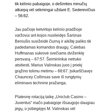
tik kėlinio pabaigoje, o dešimties minučių 
atkarpą vėl sėkmingai uždarė E. Sederevičius 
– 56:62. 
Jau pačioje ketvirtojo kėlinio pradžioje 
varžovui ant kojos nusileidęs Šarūnas 
Beniušis susižeidė čiurną ir aikštę paliko tik 
padedamas komandos draugų. Calebas 
Huffmanas sukrovė svečiams dviženklę 
persvarą – 67:57. Šeimininkai netruko 
atsitiesti, Marius Valinskas juos į priekį 
grąžino tolimu metimu – 68:67. Įsikarščiavęs 
Chauncey Collinsas save iš rungtynių 
eliminavo technine pražanga.  
Platesnę rotaciją taikę „Uniclub Casino – 
Juventus“ mačo pabaigoje išsaugojo daugiau 
jėgų, o įsibėgėjęs M. Valinskas vėl 