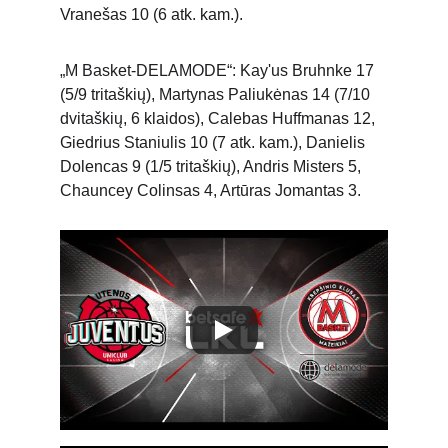
Vranešas 10 (6 atk. kam.).
„M Basket-DELAMODE“: Kay'us Bruhnke 17 
(5/9 tritaškių), Martynas Paliukėnas 14 (7/10 
dvitaškių, 6 klaidos), Calebas Huffmanas 12, 
Giedrius Staniulis 10 (7 atk. kam.), Danielis 
Dolencas 9 (1/5 tritaškių), Andris Misters 5, 
Chauncey Colinsas 4, Artūras Jomantas 3.