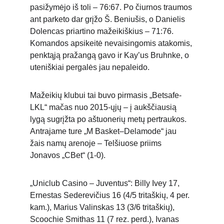
pasižymėjo iš toli – 76:67. Po čiurnos traumos 
ant parketo dar grįžo Š. Beniušis, o Danielis 
Dolencas priartino mažeikiškius – 71:76. 
Komandos apsikeitė nevaisingomis atakomis, 
penktąją pražangą gavo ir Kay’us Bruhnke, o 
uteniškiai pergalės jau nepaleido. 
Mažeikių klubui tai buvo pirmasis „Betsafe-
LKL“ mačas nuo 2015-ųjų – į aukščiausią 
lygą sugrįžta po aštuonerių metų pertraukos. 
Antrajame ture „M Basket–Delamode“ jau 
žais namų arenoje – Telšiuose priims 
Jonavos „CBet“ (1-0).
„Uniclub Casino – Juventus“: Billy Ivey 17, 
Ernestas Sederevičius 16 (4/5 tritaškių, 4 per. 
kam.), Marius Valinskas 13 (3/6 tritaškių), 
Scoochie Smithas 11 (7 rez. perd.), Ivanas 