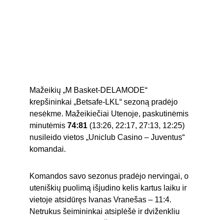
Mažeikių „M Basket-DELAMODE“ 
krepšininkai „Betsafe-LKL“ sezoną pradėjo 
nesėkme. Mažeikiečiai Utenoje, paskutinėmis 
minutėmis 
74:81
 (13:26, 22:17, 27:13, 12:25) 
nusileido vietos „Uniclub Casino – Juventus“ 
komandai.
Komandos savo sezonus pradėjo nervingai, o 
uteniškių puolimą išjudino kelis kartus laiku ir 
vietoje atsidūręs Ivanas Vranešas – 11:4. 
Netrukus šeimininkai atsiplėšė ir dviženkliu 