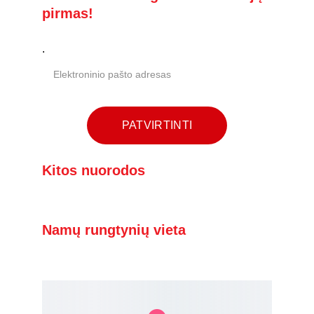
pirmas!
.
PATVIRTINTI
Kitos nuorodos
Kontaktai
Namų rungtynių vieta
VENTOS PROGIMNAZIJOS SPORTO SALĖ
Pavenčių g. 15,  Mažeikiai