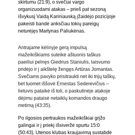
skirtumu (21:9), o svečiai vargo 
organizuodami atakas – prieš pat sezoną 
išvykusį Vaidą Kariniauską įžaidėjo pozicijoje 
pakeisti bandė anksčiau tokių pareigų 
neturėjęs Martynas Paliukėnas. 
Antrajame kėlinyje gerą impulsą 
mažeikiškiams suteikė aštuonis taškus 
paeiliui pelnęs Giedrius Staniulis, laisvumo 
pridėjo ir į aikštelę žengęs Artūras Jomantas. 
Svečiams pavyko prisitraukti net iki trijų taškų, 
bet tuomet iššovė Ernestas Sederevičius – 
lietuvis pataikė iš toli, o paskutinėje atakoje 
dėjimu pataisė netaiklų komandos draugo 
metimą (43:35).
Po ilgosios pertraukos mažeikiškiai grįžo 
galingai ir į priekį išsiveržė spurtu 15:0 
(50:43). Utenos klubas kraujavimą sustabdė 